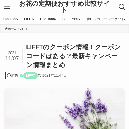
お花の定期便おすすめ比較サイ
ト
bloomee
LIFFT
HitoHana
HanaPrime
青山フラワーマーケット
ホーム
LIFFT
LIFFTのクーポン情報！クーポン
2021
コードはある？最新キャンペー
11/07
ン情報まとめ
広告
2021年11月7日
LIFFT