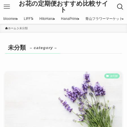
お花の定期便おすすめ比較サイ
ト
bloomee
LIFFT
HitoHana
HanaPrime
青山フラワーマーケット
ホーム
未分類
未分類
– category –
未分類